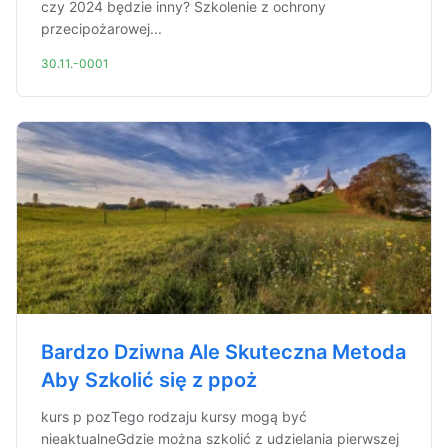
czy 2024 będzie inny? Szkolenie z ochrony
przecipożarowej...
30.11.-0001
Bardzo Dziwna Ale Skuteczna Metoda
Aby Szkolić się z ppoż
kurs p pozTego rodzaju kursy mogą być
nieaktualneGdzie można szkolić z udzielania pierwszej