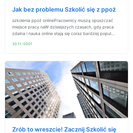
Jak bez problemu Szkolić się z ppoż
szkolenia ppoż onlinePracownicy muszą opuszczać
miejsce pracy naW dzisiejszych czasach, gdy praca
zdalna i nauka online stają się coraz bardziej popul...
30.11.-0001
Zrób to wreszcie! Zacznij Szkolić się