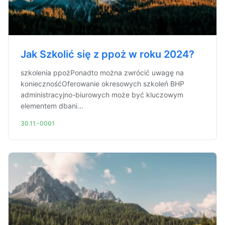
Jak Szkolić się z ppoż w roku 2024?
szkolenia ppożPonadto można zwrócić uwagę na
koniecznośćOferowanie okresowych szkoleń BHP
administracyjno-biurowych może być kluczowym
elementem dbani...
30.11.-0001