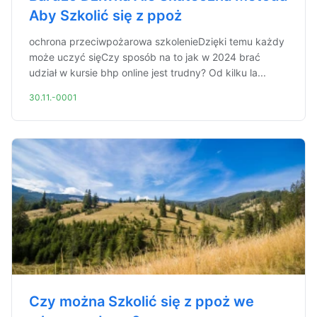
Aby Szkolić się z ppoż
ochrona przeciwpożarowa szkolenieDzięki temu każdy
może uczyć sięCzy sposób na to jak w 2024 brać
udział w kursie bhp online jest trudny? Od kilku la...
30.11.-0001
Czy można Szkolić się z ppoż we