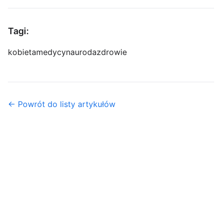
Tagi:
kobieta
medycyna
uroda
zdrowie
← Powrót do listy artykułów