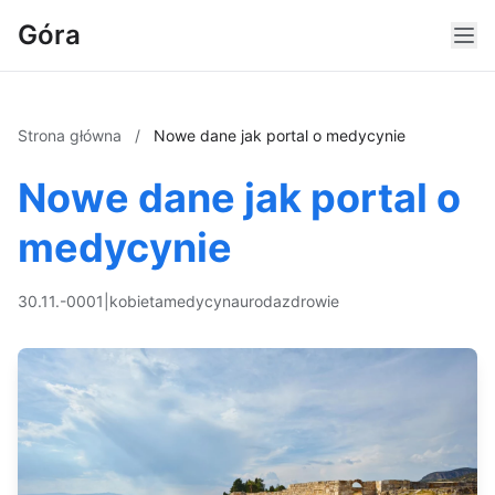
Góra
Strona główna
/
Nowe dane jak portal o medycynie
Nowe dane jak portal o
medycynie
30.11.-0001
|
kobieta
medycyna
uroda
zdrowie