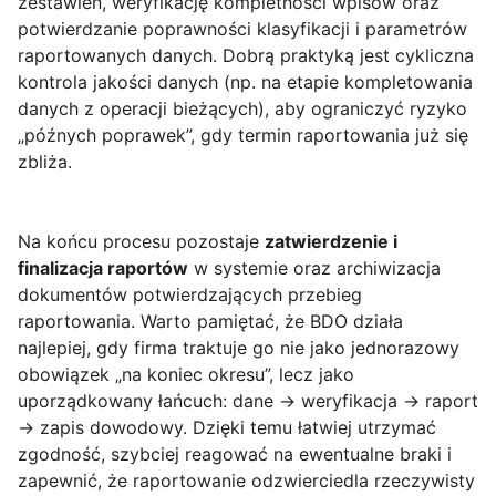
zestawień, weryfikację kompletności wpisów oraz
potwierdzanie poprawności klasyfikacji i parametrów
raportowanych danych. Dobrą praktyką jest cykliczna
kontrola jakości danych (np. na etapie kompletowania
danych z operacji bieżących), aby ograniczyć ryzyko
„późnych poprawek”, gdy termin raportowania już się
zbliża.
Na końcu procesu pozostaje
zatwierdzenie i
finalizacja raportów
w systemie oraz archiwizacja
dokumentów potwierdzających przebieg
raportowania. Warto pamiętać, że BDO działa
najlepiej, gdy firma traktuje go nie jako jednorazowy
obowiązek „na koniec okresu”, lecz jako
uporządkowany łańcuch: dane → weryfikacja → raport
→ zapis dowodowy. Dzięki temu łatwiej utrzymać
zgodność, szybciej reagować na ewentualne braki i
zapewnić, że raportowanie odzwierciedla rzeczywisty