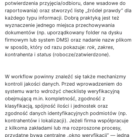
potwierdzenia przyjęcia/odbioru, dane wsadowe do
raportowania) oraz stworzyć listę „źródeł prawdy” dla
każdego typu informacji. Dobrą praktyką jest też
wyznaczenie jednego miejsca przechowywania
dokumentów (np. uporządkowany folder na dysku
firmowym lub system DMS) oraz nadanie nazw plikom
w sposób, który od razu pokazuje:
rok
,
zakres
,
kontrahenta
i
status
(robocze/zatwierdzone).
W workflow powinny znaleźć się także mechanizmy
kontroli jakości danych. Przed wprowadzeniem do
systemu warto wdrożyć checklistę weryfikacyjną
obejmującą m.in. kompletność, zgodność z
klasyfikacją, spójność ilości i jednostek oraz
zgodność danych identyfikacyjnych podmiotów (np.
kontrahentów i lokalizacji). Jeżeli firma współpracuje
z kilkoma zakładami lub ma rozproszone procesy,
przydatne bywa centralne „okno weryfikacji” — jedna