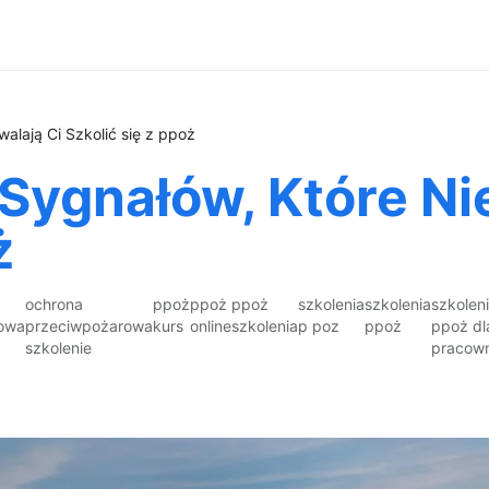
alają Ci Szkolić się z ppoż
Sygnałów, Które Ni
ż
ochrona
ppoż
ppoż
ppoż
szkolenia
szkolenia
szkolen
owa
przeciwpożarowa
kurs
online
szkolenia
p poz
ppoż
ppoż dl
szkolenie
pracow