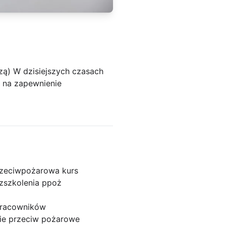
zą) W dzisiejszych czasach
b na zapewnienie
rzeciwpożarowa kurs
z
szkolenia ppoż
pracowników
ie przeciw pożarowe