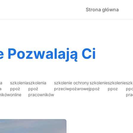
Strona główna
e Pozwalają Ci
ia
szkolenia
szkolenia
szkolenie ochrony
szkolenie
szkolenie
szk
a
ppoż
ppoż
przeciwpożarowej
ppoż
ppoz
ppo
ników
online
pracowników
pra