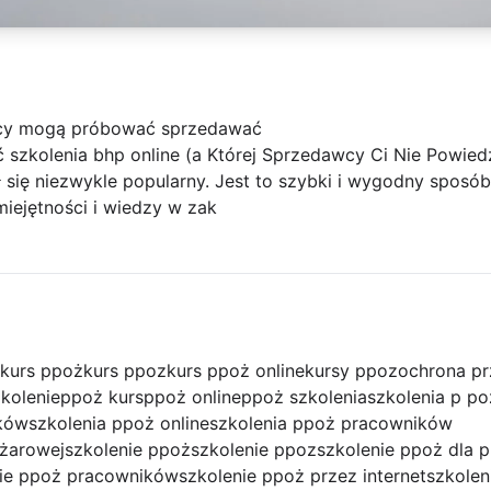
wcy mogą próbować sprzedawać
 szkolenia bhp online (a Której Sprzedawcy Ci Nie Powied
ł się niezwykle popularny. Jest to szybki i wygodny sposó
ejętności i wiedzy w zak
kurs ppoż
kurs ppoz
kurs ppoż online
kursy ppoz
ochrona p
kolenie
ppoż kurs
ppoż online
ppoż szkolenia
szkolenia p po
ików
szkolenia ppoż online
szkolenia ppoż pracowników
ożarowej
szkolenie ppoż
szkolenie ppoz
szkolenie ppoż dla 
nie ppoż pracowników
szkolenie ppoż przez internet
szkolen