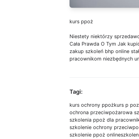
kurs ppoż
Niestety niektórzy sprzeda
Cała Prawda O Tym Jak kupić
zakup szkoleń bhp online sta
pracownikom niezbędnych umi
Tagi:
kurs ochrony ppoż
kurs p poz
ochrona przeciwpożarowa sz
szkolenia ppoż dla pracown
szkolenie ochrony przeciwp
szkolenie ppoż online
szkole