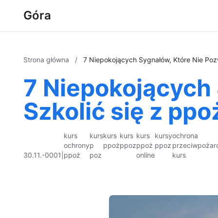
Góra
Strona główna
/
7 Niepokojących Sygnałów, Które Nie Pozw
7 Niepokojących 
Szkolić się z ppo
kurs
kurs
kurs
kurs
kurs
kursy
ochrona
ochrony
p
ppoż
ppoz
ppoż
ppoz
przeciwpożar
30.11.-0001
|
ppoż
poz
online
kurs