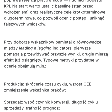
poprawa retencji pracowników — i do nich dopasuj
KPI
. Na start warto ustalić baseline (stan przed
wdrożeniem) oraz realistyczne cele krótkoterminowe i
długoterminowe, co pozwoli ocenić postęp i uniknąć
fałszywych wniosków.
Przy doborze wskaźników pamiętaj o równowadze
między
leading
a
lagging
indicators: pierwsze
pomagają przewidywać przyszłe wyniki, drugie mierzą
efekt już osiągnięty. Typowe metryki przydatne w
ocenie obejmują m.in.:
Produkcja:
skrócenie czasu cyklu, wzrost OEE,
zmniejszenie wskaźnika braków;
Sprzedaż:
współczynnik konwersji, długość cyklu
sprzedaży, trafność prognoz;