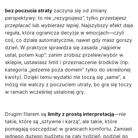
bez poczucia straty
zaczyna się od zmiany
perspektywy: to nie „rezygnujesz”, tylko
przestajesz
przepłacać
lub
wybierasz lepiej
. Najszybszy efekt daje
reguła, która ogranicza decyzje w emocjach—czyli
coś, co działa automatycznie, nawet gdy masz gorszy
dzień. W praktyce sprawdza się zasada „najpierw
ustal, potem kup”: zanim zrobisz przelew/wybór w
sklepie, ustawiasz limit i przeznaczenie środków (np.
kategoria „jedzenie poza domem” tylko do określonej
kwoty). Dzięki temu wydatki nie toczą się „same”, a
mózg nie walczy z poczuciem utraty, bo gra się toczy
w ramach wcześniej ustalonej gry.
Drugim filarem są
limity z prostą interpretacją
—nie
takie, które są „sztywne i karzą”, ale takie, które
pomagają oszczędzać w granicach komfortu. Zamiast
jednego dużego budżetu na cały tydzień, podziel go