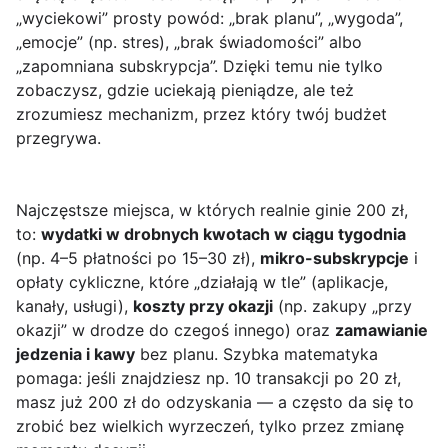
„wyciekowi” prosty powód: „brak planu”, „wygoda”,
„emocje” (np. stres), „brak świadomości” albo
„zapomniana subskrypcja”. Dzięki temu nie tylko
zobaczysz, gdzie uciekają pieniądze, ale też
zrozumiesz mechanizm, przez który twój budżet
przegrywa.
Najczęstsze miejsca, w których realnie ginie 200 zł,
to:
wydatki w drobnych kwotach w ciągu tygodnia
(np. 4–5 płatności po 15–30 zł),
mikro-subskrypcje
i
opłaty cykliczne, które „działają w tle” (aplikacje,
kanały, usługi),
koszty przy okazji
(np. zakupy „przy
okazji” w drodze do czegoś innego) oraz
zamawianie
jedzenia i kawy
bez planu. Szybka matematyka
pomaga: jeśli znajdziesz np. 10 transakcji po 20 zł,
masz już 200 zł do odzyskania — a często da się to
zrobić bez wielkich wyrzeczeń, tylko przez zmianę