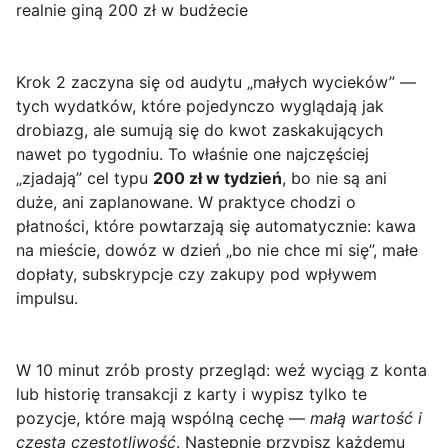
realnie giną 200 zł w budżecie
Krok 2 zaczyna się od audytu „małych wycieków” —
tych wydatków, które pojedynczo wyglądają jak
drobiazg, ale sumują się do kwot zaskakujących
nawet po tygodniu. To właśnie one najczęściej
„zjadają” cel typu
200 zł w tydzień
, bo nie są ani
duże, ani zaplanowane. W praktyce chodzi o
płatności, które powtarzają się automatycznie: kawa
na mieście, dowóz w dzień „bo nie chce mi się”, małe
dopłaty, subskrypcje czy zakupy pod wpływem
impulsu.
W 10 minut zrób prosty przegląd: weź wyciąg z konta
lub historię transakcji z karty i wypisz tylko te
pozycje, które mają wspólną cechę —
małą wartość i
częstą częstotliwość
. Następnie przypisz każdemu