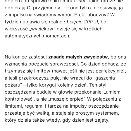
dopiero po sprawdzeniu limitu i listy. Takie tarcze nie
odbierają Ci przyjemności — one tylko przesuwają ją
z impulsu na świadomy wybór. Efekt uboczny? W
tydzień pojawia się realne
obcięcie 200 zł
, bo
większość „wycieków” dzieje się w krótkich,
automatycznych momentach.
Na koniec zastosuj
zasadę małych zwycięstw
, bo ona
wzmacnia poczucie sprawczości. Co dzień odhacz, że
trzymasz się limitów (nawet jeśli nie jest perfekcyjnie),
a jeśli przekroczysz pulę, nie wracaj do „gaszenia
pożaru”—tylko koryguj kolejny dzień. Ten styl
oszczędzania buduje w głowie przekonanie: „umiem
kontrolować”, a nie „muszę cierpieć”. W połączeniu z
limitami, regułami i tarczą na impulsy oszczędzanie
przestaje być walką, a staje się prostym systemem,
który działa także wtedy, gdy dzień jest zajęty.