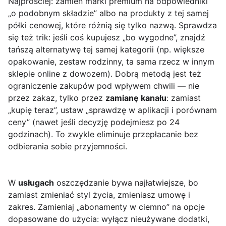
Najprościej: zamień marki premium na odpowiedniki
„o podobnym składzie” albo na produkty z tej samej
półki cenowej, które różnią się tylko nazwą. Sprawdza
się też trik: jeśli coś kupujesz „bo wygodne”, znajdź
tańszą alternatywę tej samej kategorii (np. większe
opakowanie, zestaw rodzinny, ta sama rzecz w innym
sklepie online z dowozem). Dobrą metodą jest też
ograniczenie zakupów pod wpływem chwili — nie
przez zakaz, tylko przez
zamianę kanału
: zamiast
„kupię teraz”, ustaw „sprawdzę w aplikacji i porównam
ceny” (nawet jeśli decyzję podejmiesz po 24
godzinach). To zwykle eliminuje przepłacanie bez
odbierania sobie przyjemności.
W
usługach
oszczędzanie bywa najłatwiejsze, bo
zamiast zmieniać styl życia, zmieniasz umowę i
zakres. Zamieniaj „abonamenty w ciemno” na opcje
dopasowane do użycia: wyłącz nieużywane dodatki,