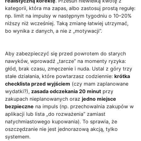
realistyczną korektę
. Przesuń niewielką kwotę z
kategorii, która ma zapas, albo zastosuj prostą regułę:
np. limit na impulsy w następnym tygodniu o 10–20%
niższy niż wcześniej. Taką zmianę łatwiej utrzymać,
bo wynika z danych, a nie z „motywacji”.
Aby zabezpieczyć się przed powrotem do starych
nawyków, wprowadź „tarcze” na momenty ryzyka:
głód, brak czasu, zmęczenie i nuda. Ustal z góry trzy
stałe działania, które powtarzasz codziennie:
krótka
checklista przed wyjściem
(czy mam zaplanowane
wydatki?),
zasada odczekania 20 minut
przy
zakupach nieplanowanych oraz
jedno miejsce
bezpieczne
na impuls (np. przechowalnia zakupów w
aplikacji lub lista „do rozważenia” zamiast
natychmiastowego kupowania). To sprawia, że
oszczędzanie nie jest jednorazową akcją, tylko
systemem.