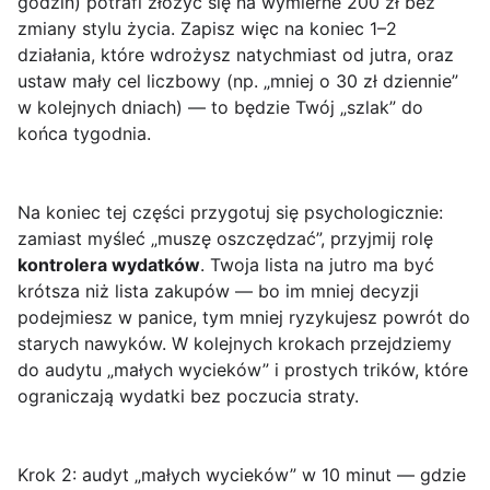
godzin) potrafi złożyć się na wymierne 200 zł bez
zmiany stylu życia. Zapisz więc na koniec 1–2
działania, które wdrożysz natychmiast od jutra, oraz
ustaw mały cel liczbowy (np. „mniej o 30 zł dziennie”
w kolejnych dniach) — to będzie Twój „szlak” do
końca tygodnia.
Na koniec tej części przygotuj się psychologicznie:
zamiast myśleć „muszę oszczędzać”, przyjmij rolę
kontrolera wydatków
. Twoja lista na jutro ma być
krótsza niż lista zakupów — bo im mniej decyzji
podejmiesz w panice, tym mniej ryzykujesz powrót do
starych nawyków. W kolejnych krokach przejdziemy
do audytu „małych wycieków” i prostych trików, które
ograniczają wydatki bez poczucia straty.
Krok 2: audyt „małych wycieków” w 10 minut — gdzie