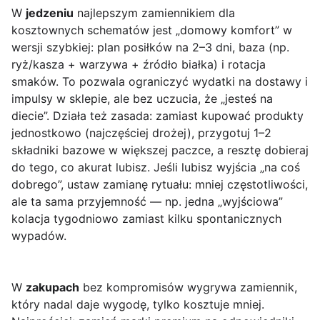
W
jedzeniu
najlepszym zamiennikiem dla
kosztownych schematów jest „domowy komfort” w
wersji szybkiej: plan posiłków na 2–3 dni, baza (np.
ryż/kasza + warzywa + źródło białka) i rotacja
smaków. To pozwala ograniczyć wydatki na dostawy i
impulsy w sklepie, ale bez uczucia, że „jesteś na
diecie”. Działa też zasada: zamiast kupować produkty
jednostkowo (najczęściej drożej), przygotuj 1–2
składniki bazowe w większej paczce, a resztę dobieraj
do tego, co akurat lubisz. Jeśli lubisz wyjścia „na coś
dobrego”, ustaw zamianę rytuału: mniej częstotliwości,
ale ta sama przyjemność — np. jedna „wyjściowa”
kolacja tygodniowo zamiast kilku spontanicznych
wypadów.
W
zakupach
bez kompromisów wygrywa zamiennik,
który nadal daje wygodę, tylko kosztuje mniej.