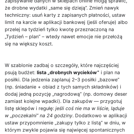
zapisywanie danych w sklepach online mogą sprawić,
że drobne wydatki „same się dzieją”. Zmień nawyk
techniczny: usuń karty z zapisanych płatności, ustaw
limit na karcie w aplikacji bankowej (jeśli oferuje) albo
przelej na tydzień tylko kwotę przeznaczoną na
„Tydzień – plan” – wtedy nawet emocje nie przełożą
się na większy koszt.
W szablonie zadbaj o szczegóły, które najczęściej
psują budżet:
lista „drobnych wycieków”
i plan na
posiłki. Dla jedzenia zaplanuj 2–3 posiłki „bazowe”
(np. śniadanie + obiad z tych samych składników) i
dodaj jedną pozycję „nagrodową” (np. domowy deser
zamiast kolejne wpadki). Dla zakupów — przygotuj
listę sklepów i regułę:
jeśli coś nie ma w liście, ląduje
w „poczekalni” na 24 godziny
. Dodatkowo w aplikacji
ustaw przypomnienie „zakupy tylko z listą” w dniu, w
którym zwykle pojawia się najwięcej spontanicznych