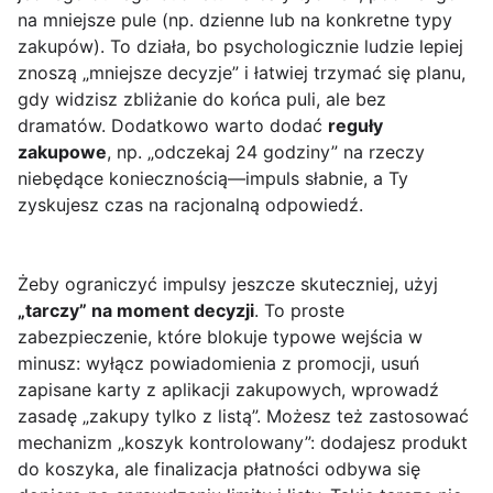
na mniejsze pule (np. dzienne lub na konkretne typy
zakupów). To działa, bo psychologicznie ludzie lepiej
znoszą „mniejsze decyzje” i łatwiej trzymać się planu,
gdy widzisz zbliżanie do końca puli, ale bez
dramatów. Dodatkowo warto dodać
reguły
zakupowe
, np. „odczekaj 24 godziny” na rzeczy
niebędące koniecznością—impuls słabnie, a Ty
zyskujesz czas na racjonalną odpowiedź.
Żeby ograniczyć impulsy jeszcze skuteczniej, użyj
„tarczy” na moment decyzji
. To proste
zabezpieczenie, które blokuje typowe wejścia w
minusz: wyłącz powiadomienia z promocji, usuń
zapisane karty z aplikacji zakupowych, wprowadź
zasadę „zakupy tylko z listą”. Możesz też zastosować
mechanizm „koszyk kontrolowany”: dodajesz produkt
do koszyka, ale finalizacja płatności odbywa się