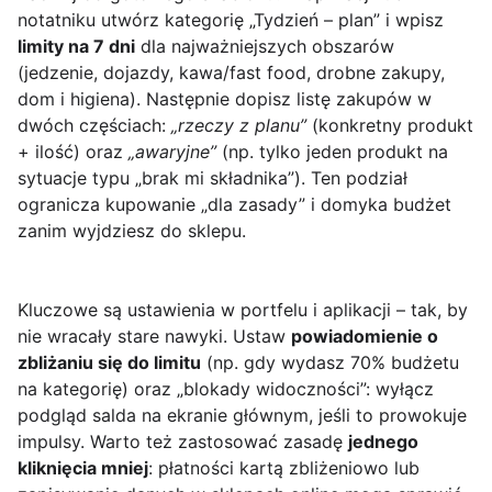
notatniku utwórz kategorię „Tydzień – plan” i wpisz
limity na 7 dni
dla najważniejszych obszarów
(jedzenie, dojazdy, kawa/fast food, drobne zakupy,
dom i higiena). Następnie dopisz listę zakupów w
dwóch częściach:
„rzeczy z planu”
(konkretny produkt
+ ilość) oraz
„awaryjne”
(np. tylko jeden produkt na
sytuacje typu „brak mi składnika”). Ten podział
ogranicza kupowanie „dla zasady” i domyka budżet
zanim wyjdziesz do sklepu.
Kluczowe są ustawienia w portfelu i aplikacji – tak, by
nie wracały stare nawyki. Ustaw
powiadomienie o
zbliżaniu się do limitu
(np. gdy wydasz 70% budżetu
na kategorię) oraz „blokady widoczności”: wyłącz
podgląd salda na ekranie głównym, jeśli to prowokuje
impulsy. Warto też zastosować zasadę
jednego
kliknięcia mniej
: płatności kartą zbliżeniowo lub