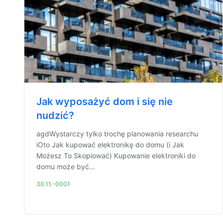
Jak wyposażyć dom i się nie
nudzić?
agdWystarczy tylko trochę planowania researchu
iOto Jak kupować elektronikę do domu (i Jak
Możesz To Skopiować) Kupowanie elektroniki do
domu może być...
30.11.-0001