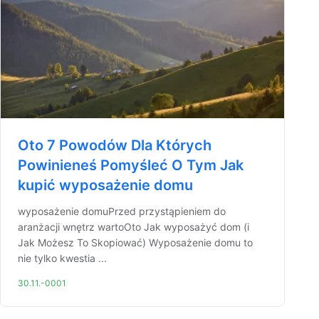
Oto 7 Powodów Dla Których
Powinieneś Pomyśleć O Tym Jak
kupić wyposażenie domu
wyposażenie domuPrzed przystąpieniem do
aranżacji wnętrz wartoOto Jak wyposażyć dom (i
Jak Możesz To Skopiować) Wyposażenie domu to
nie tylko kwestia ...
30.11.-0001