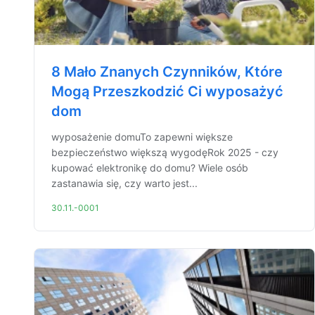
8 Mało Znanych Czynników, Które
Mogą Przeszkodzić Ci wyposażyć
dom
wyposażenie domuTo zapewni większe
bezpieczeństwo większą wygodęRok 2025 - czy
kupować elektronikę do domu? Wiele osób
zastanawia się, czy warto jest...
30.11.-0001