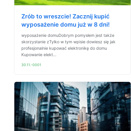
Zrób to wreszcie! Zacznij kupić
wyposażenie domu już w 8 dni!
wyposażenie domuDobrym pomysłem jest także
skorzystanie zTylko w tym wpisie dowiesz się jak
profesjonalnie kupować elektronikę do domu
Kupowanie elekt...
30.11.-0001