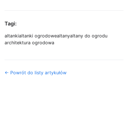
Tagi:
altanki
altanki ogrodowe
altany
altany do ogrodu
architektura ogrodowa
← Powrót do listy artykułów