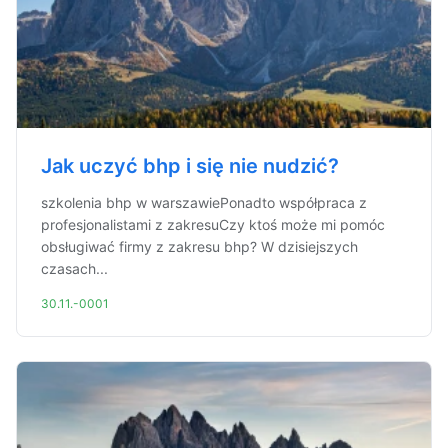
Jak uczyć bhp i się nie nudzić?
szkolenia bhp w warszawiePonadto współpraca z
profesjonalistami z zakresuCzy ktoś może mi pomóc
obsługiwać firmy z zakresu bhp? W dzisiejszych
czasach...
30.11.-0001