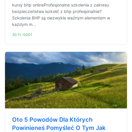
kursy bhp onlineProfesjonalne szkolenia z zakresu
bezpieczeństwa iszkolić z bhp profesjonalnie?
Szkolenia BHP są niezwykle ważnym elementem w
każdym m...
30.11.-0001
Oto 5 Powodów Dla Których
Powinieneś Pomyśleć O Tym Jak