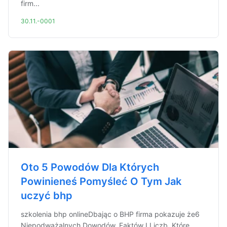
firm...
30.11.-0001
Oto 5 Powodów Dla Których
Powinieneś Pomyśleć O Tym Jak
uczyć bhp
szkolenia bhp onlineDbając o BHP firma pokazuje że6
Niepodważalnych Dowodów, Faktów I Liczb, Które