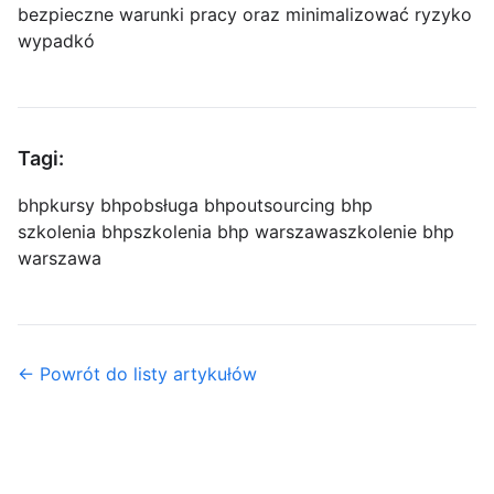
bezpieczne warunki pracy oraz minimalizować ryzyko
wypadkó
Tagi:
bhp
kursy bhp
obsługa bhp
outsourcing bhp
szkolenia bhp
szkolenia bhp warszawa
szkolenie bhp
warszawa
← Powrót do listy artykułów