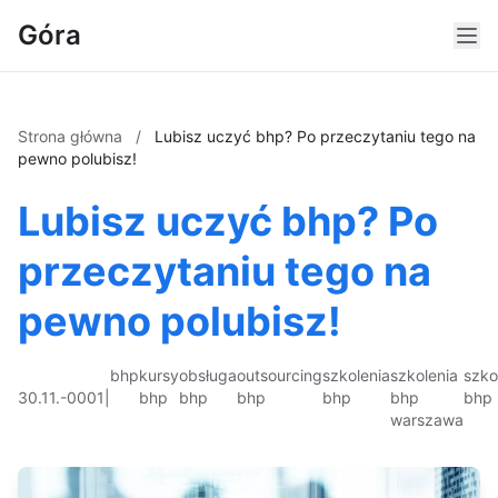
Góra
Strona główna
/
Lubisz uczyć bhp? Po przeczytaniu tego na
pewno polubisz!
Lubisz uczyć bhp? Po
przeczytaniu tego na
pewno polubisz!
bhp
kursy
obsługa
outsourcing
szkolenia
szkolenia
szko
30.11.-0001
|
bhp
bhp
bhp
bhp
bhp
bhp
warszawa