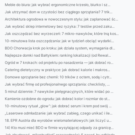
Meble do biura: jak wybrać ergonomiczne krzesło, biurko i sz...
Jak utrzymać dom w czystości bez ciągłego sprzątania? 7 trik...
Architektura ogrodowa w nowoczesnym stylu: jak zaplanować śc...
Jak wybrać sklep internetowy bez ryzyka: 7 testów przed zaku...
Jak oszczędzać bez wyrzeczeń: 7 mikro-nawyków, które tną kos...
10-minutowa lista oszczędzania: jak w tydzień obciąć wydatki...
BDO Chorwacja krok po kroku: jak działa system, wymagania dl...
Najlepsze domki nad Bałtykiem: ranking lokalizacji (od Rewal...
Ogród w 7 krokach: od projektu po nasadzenia — jak dobrać ro...
Catering dietetyczny w praktyce: jak dobrać kalorie i makros...
Domowe sprzątanie bez chemii: 10 trików z octem, sodą i cytr...
Jak wybrać firmę od profesjonalnego sprzątania: checklisty, ...
5 minut dziennie: 7 nawyków pielęgnacyjnych, które widać po ...
Kamienie ozdobne do ogrodu: jak dobrać kolor i rozmiar do st...
10-minutowy rytuał „glow”: jak dobrać serum i krem pod swój ...
„Laserowe odmładzanie: jak wybrać zabieg, czego unikać i ile...
18. EPR Austria dla wyrobów wielomateriałowych: jak liczyć u...
14) Kto musi mieć BDO w firmie wysyłającej odpady za granicę...
Jak zbudować „mikrobudżet” oszczędności: 5 zasad, by odkłada...