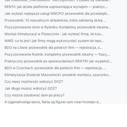
RENTri: jak działa platforma usprawniająca wynajem — praktyc...
Jak wybrać najlepsze usługi NWCPO: przewodnik dla przedsiębi...
Przewodnik: 10 naturalnych składników, które odmienią skórę ...
Pozycjonowanie stron w Rybniku: Kompletny przewodnik lokalne...
Montaż klimatyzacji w Piasecznie - jak wybrać firmę, ile kos...
NWIS: co to jest i jak firmy mogą wykorzystać system do leps...
BDO na Litwie: przewodnik dla polskich firm — rejestracja, o...
Pozycjonowanie Rybnik: kompletny przewodnik lokalny — frazy,...
Praktyczny przewodnik po sprawozdaniach RENTRI: jak wypełnić...
BDO w Czechach: przewodnik dla polskich firm — rejestracja, ...
Klimatyzacja Grodzisk Mazowiecki: poradnik montażu, szacunko...
Czy masz możliwość wdrożyć GOZ?
Jak długo musisz wdrożyć GOZ?
Czy można zbudować dom po pracy?
4 Ugjendrivelige bevis, fakta og figurer som viser hvordan d...
Jak naprawić klimatyzację - nowości w 2020
Nowe podejście w 2025 jak odnowić boazerię
Naucz się jak budować nowocześniej! 7 darmowych porad.