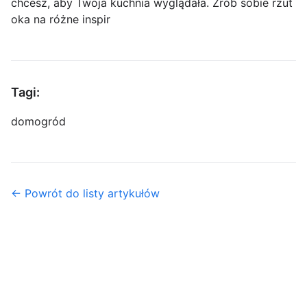
chcesz, aby Twoja kuchnia wyglądała. Zrób sobie rzut
oka na różne inspir
Tagi:
dom
ogród
← Powrót do listy artykułów