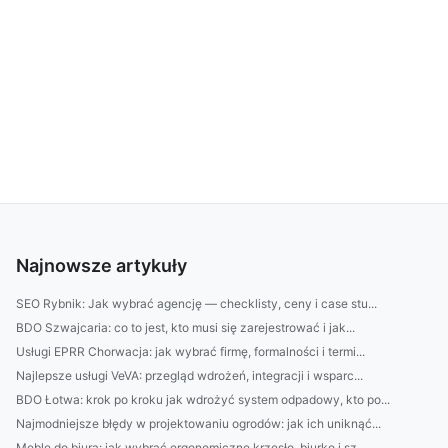
Najnowsze artykuły
SEO Rybnik: Jak wybrać agencję — checklisty, ceny i case stu...
BDO Szwajcaria: co to jest, kto musi się zarejestrować i jak...
Usługi EPRR Chorwacja: jak wybrać firmę, formalności i termi...
Najlepsze usługi VeVA: przegląd wdrożeń, integracji i wsparc...
BDO Łotwa: krok po kroku jak wdrożyć system odpadowy, kto po...
Najmodniejsze błędy w projektowaniu ogrodów: jak ich uniknąć...
Meble do biura: jak wybrać ergonomiczne krzesło, biurko i sz...