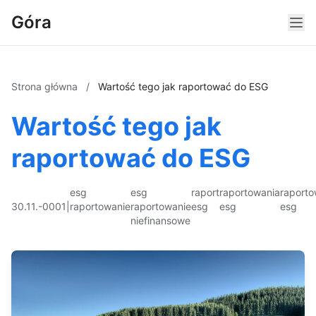
Góra
Strona główna
/
Wartość tego jak raportować do ESG
Wartość tego jak
raportować do ESG
esg
esg
raport
raportowania
raporto
30.11.-0001
|
raportowanie
raportowanie
esg
esg
esg
niefinansowe