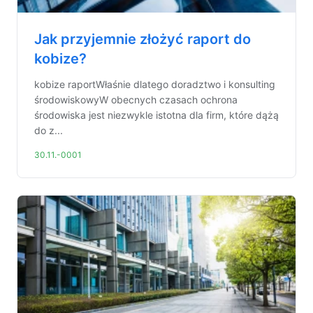
Jak przyjemnie złożyć raport do
kobize?
kobize raportWłaśnie dlatego doradztwo i konsulting
środowiskowyW obecnych czasach ochrona
środowiska jest niezwykle istotna dla firm, które dążą
do z...
30.11.-0001