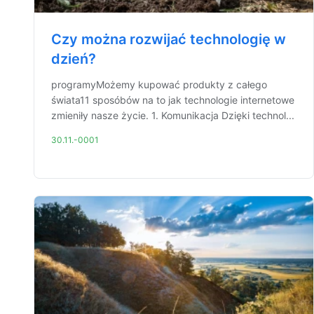
Czy można rozwijać technologię w
dzień?
programyMożemy kupować produkty z całego
świata11 sposóbów na to jak technologie internetowe
zmieniły nasze życie. 1. Komunikacja Dzięki technol...
30.11.-0001