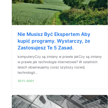
Nie Musisz Być Ekspertem Aby
kupić programy. Wystarczy, że
Zastosujesz Te 5 Zasad.
komputeryCzy są zmiany w prawie jakCzy są zmiany
w prawie jak technologie internetowe? W ostatnich
latach obserwujemy coraz szybszy rozwój
technologii...
30.11.-0001