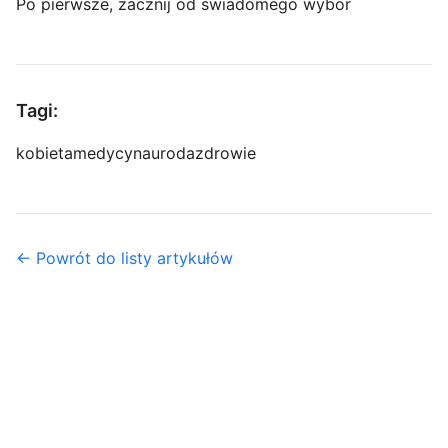
Po pierwsze, zacznij od świadomego wybor
Tagi:
kobieta
medycyna
uroda
zdrowie
← Powrót do listy artykułów