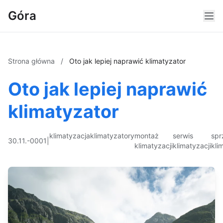
Góra
Strona główna
/
Oto jak lepiej naprawić klimatyzator
Oto jak lepiej naprawić
klimatyzator
klimatyzacja
klimatyzatory
montaż
serwis
spr
30.11.-0001
|
klimatyzacji
klimatyzacji
kli