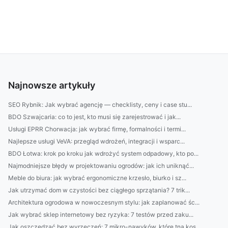
Najnowsze artykuły
SEO Rybnik: Jak wybrać agencję — checklisty, ceny i case stu...
BDO Szwajcaria: co to jest, kto musi się zarejestrować i jak...
Usługi EPRR Chorwacja: jak wybrać firmę, formalności i termi...
Najlepsze usługi VeVA: przegląd wdrożeń, integracji i wsparc...
BDO Łotwa: krok po kroku jak wdrożyć system odpadowy, kto po...
Najmodniejsze błędy w projektowaniu ogrodów: jak ich uniknąć...
Meble do biura: jak wybrać ergonomiczne krzesło, biurko i sz...
Jak utrzymać dom w czystości bez ciągłego sprzątania? 7 trik...
Architektura ogrodowa w nowoczesnym stylu: jak zaplanować śc...
Jak wybrać sklep internetowy bez ryzyka: 7 testów przed zaku...
Jak oszczędzać bez wyrzeczeń: 7 mikro-nawyków, które tną kos...