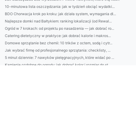
10-minutowa lista oszczędzania: jak w tydzień obciąć wydatki...
BDO Chorwacja krok po kroku: jak działa system, wymagania dl...
Najlepsze domki nad Bałtykiem: ranking lokalizacji (od Rewal...
Ogród w 7 krokach: od projektu po nasadzenia — jak dobrać ro...
Catering dietetyczny w praktyce: jak dobrać kalorie i makros...
Domowe sprzątanie bez chemii: 10 trików z octem, sodą i cytr...
Jak wybrać firmę od profesjonalnego sprzątania: checklisty, ...
5 minut dziennie: 7 nawyków pielęgnacyjnych, które widać po ...
Kamienie ozdobne do ogrodu: jak dobrać kolor i rozmiar do st...
10-minutowy rytuał „glow”: jak dobrać serum i krem pod swój ...
„Laserowe odmładzanie: jak wybrać zabieg, czego unikać i ile...
18. EPR Austria dla wyrobów wielomateriałowych: jak liczyć u...
14) Kto musi mieć BDO w firmie wysyłającej odpady za granicę...
Jak zbudować „mikrobudżet” oszczędności: 5 zasad, by odkłada...
RENTri: jak działa platforma usprawniająca wynajem — praktyc...
Jak wybrać najlepsze usługi NWCPO: przewodnik dla przedsiębi...
Przewodnik: 10 naturalnych składników, które odmienią skórę ...
Pozycjonowanie stron w Rybniku: Kompletny przewodnik lokalne...