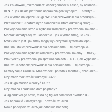
Jak zbudować „mikrobudżet” oszczędności: 5 zasad, by odkłada...
RENTri: jak działa platforma usprawniająca wynajem — praktyc...
Jak wybrać najlepsze usługi NWCPO: przewodnik dla przedsiębi...
Przewodnik: 10 naturalnych składników, które odmienią skórę ...
Pozycjonowanie stron w Rybniku: Kompletny przewodnik lokalne...
Montaż klimatyzacji w Piasecznie - jak wybrać firmę, ile kos...
NWIS: co to jest i jak firmy mogą wykorzystać system do leps...
BDO na Litwie: przewodnik dla polskich firm — rejestracja, o...
Pozycjonowanie Rybnik: kompletny przewodnik lokalny — frazy,...
Praktyczny przewodnik po sprawozdaniach RENTRI: jak wypełnić...
BDO w Czechach: przewodnik dla polskich firm — rejestracja, ...
Klimatyzacja Grodzisk Mazowiecki: poradnik montażu, szacunko...
Czy masz możliwość wdrożyć GOZ?
Jak długo musisz wdrożyć GOZ?
Czy można zbudować dom po pracy?
4 Ugjendrivelige bevis, fakta og figurer som viser hvordan d...
Jak naprawić klimatyzację - nowości w 2020
Nowe podejście w 2025 jak odnowić boazerię