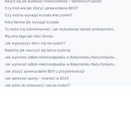
Naucz się jak budować nowocześniej! 7 darmowych porad.
Czy ktoś wie jak złożyć sprawozdanie BDO?
Czy można wynająć krzesła wieczorem?
Kilka faktów jak wynająć krzesła
To może Cię zainteresować. Jak wybudować domek profesjonalni...
Wycena tego jak robić biznes
Jak wyposażyć dom i się nie nudzić?
Radzimy jak nauczyć się tańca szybciej
Jak wykonać odbiór elektroodpadów w Białymstoku Natychmiasto...
Jak wykonać odbiór elektroodpadów w Białymstoku Natychmiasto...
Jak złożyć sprawozdanie BDO z przyjemnością?
Jak uprawiać sporty - nowości w 2023
Jak pójść do restauracji i się nie nudzić?
STUDIUM PRZYPADKU Jak zamontować klimatyzację W 11 Dni?
Co warto wiedziec o wegetarianizmie i weganizmie
Czy w 2020 zdołasz kupić klimatyzator?
Gdzie taniej chłodzić co2?
raportować w standardzie vsme? Dokładnie!