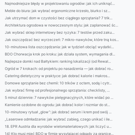
Najmodniejsze błędy w projektowaniu ogrodów: jak ich uniknąć...
Meble do biura: jak wybrać ergonomiczne krzesło, biurko i sz...
Jak utrzymać dom w czystości bez ciągłego sprzątania? 7 trik...
Architektura ogrodowa w nowoczesnym stylu: jak zaplanować śc...
Jak wybrać sklep internetowy bez ryzyka: 7 testów przed zaku...
Jak oszczędzać bez wyrzeczeń: 7 mikro-nawyków, które tną kos...
10-minutowa lista oszczędzania: jak w tydzień obciąć wydatki...
BDO Chorwacja krok po kroku: jak działa system, wymagania dl...
Najlepsze domki nad Bałtykiem: ranking lokalizacji (od Rewal...
Ogród w 7 krokach: od projektu po nasadzenia — jak dobrać ro...
Catering dietetyczny w praktyce: jak dobrać kalorie i makros...
Domowe sprzątanie bez chemii: 10 trików z octem, sodą i cytr...
Jak wybrać firmę od profesjonalnego sprzątania: checklisty, ...
5 minut dziennie: 7 nawyków pielęgnacyjnych, które widać po ...
Kamienie ozdobne do ogrodu: jak dobrać kolor i rozmiar do st...
10-minutowy rytuał „glow”: jak dobrać serum i krem pod swój ...
„Laserowe odmładzanie: jak wybrać zabieg, czego unikać i ile...
18. EPR Austria dla wyrobów wielomateriałowych: jak liczyć u...
14) Kto musi mieć BDO w firmie wysyłającej odpady za granicę...