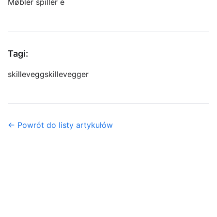
Møbler spiller e
Tagi:
skillevegg
skillevegger
← Powrót do listy artykułów