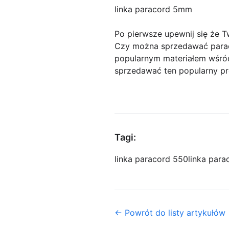
linka paracord 5mm
Po pierwsze upewnij się że T
Czy można sprzedawać parac
popularnym materiałem wśród
sprzedawać ten popularny p
Tagi:
linka paracord 550
linka par
← Powrót do listy artykułów