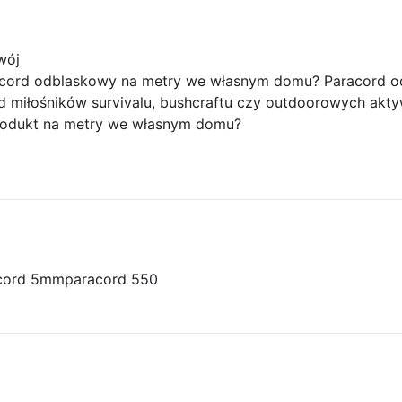
wój
ord odblaskowy na metry we własnym domu? Paracord od
 miłośników survivalu, bushcraftu czy outdoorowych akt
rodukt na metry we własnym domu?
acord 5mm
paracord 550