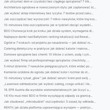
Jak utrzymać dom w czystości bez ciągłego sprzątania? 7 trik...
Architektura ogrodowa w nowoczesnym stylu: jak zaplanować śc...
Jak wybrać sklep internetowy bez ryzyka: 7 testów przed zaku...
Jak oszczędzać bez wyrzeczeń: 7 mikro-nawyków, które tną kos...
10-minutowa lista oszczędzania: jak w tydzień obciąć wydatki...
BDO Chorwacja krok po kroku: jak działa system, wymagania dl...
Najlepsze domki nad Bałtykiem: ranking lokalizacji (od Rewal...
Ogród w 7 krokach: od projektu po nasadzenia — jak dobrać ro...
Catering dietetyczny w praktyce: jak dobrać kalorie i makros...
Domowe sprzątanie bez chemii: 10 trików z octem, sodą i cytr...
Jak wybrać firmę od profesjonalnego sprzątania: checklisty, ...
5 minut dziennie: 7 nawyków pielęgnacyjnych, które widać po ...
Kamienie ozdobne do ogrodu: jak dobrać kolor i rozmiar do st...
10-minutowy rytuał „glow”: jak dobrać serum i krem pod swój ...
„Laserowe odmładzanie: jak wybrać zabieg, czego unikać i ile...
18. EPR Austria dla wyrobów wielomateriałowych: jak liczyć u...
14) Kto musi mieć BDO w firmie wysyłającej odpady za granicę...
Jak zbudować „mikrobudżet” oszczędności: 5 zasad, by odkłada...
RENTri: jak działa platforma usprawniająca wynajem — praktyc...