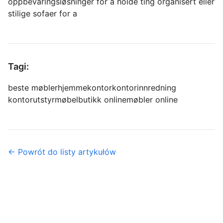
oppbevaringsløsninger for å holde ting organisert eller
stilige sofaer for a
Tagi:
beste møbler
hjemmekontor
kontorinnredning
kontorutstyr
møbelbutikk online
møbler online
← Powrót do listy artykułów