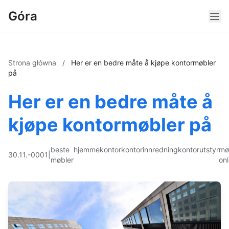
Góra
Strona główna
/
Her er en bedre måte å kjøpe kontormøbler
på
Her er en bedre måte å
kjøpe kontormøbler på
beste
hjemmekontor
kontorinnredning
kontorutstyr
mø
30.11.-0001
|
møbler
onl