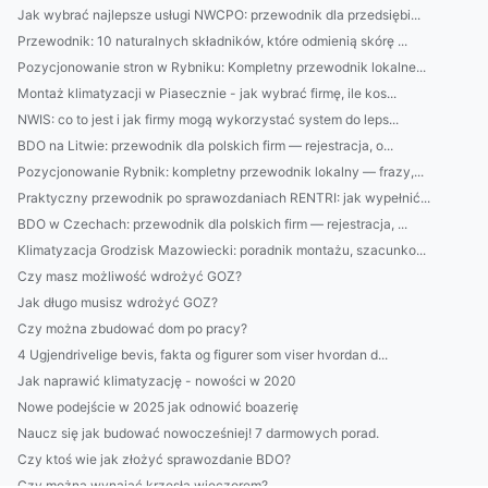
Jak wybrać najlepsze usługi NWCPO: przewodnik dla przedsiębi...
Przewodnik: 10 naturalnych składników, które odmienią skórę ...
Pozycjonowanie stron w Rybniku: Kompletny przewodnik lokalne...
Montaż klimatyzacji w Piasecznie - jak wybrać firmę, ile kos...
NWIS: co to jest i jak firmy mogą wykorzystać system do leps...
BDO na Litwie: przewodnik dla polskich firm — rejestracja, o...
Pozycjonowanie Rybnik: kompletny przewodnik lokalny — frazy,...
Praktyczny przewodnik po sprawozdaniach RENTRI: jak wypełnić...
BDO w Czechach: przewodnik dla polskich firm — rejestracja, ...
Klimatyzacja Grodzisk Mazowiecki: poradnik montażu, szacunko...
Czy masz możliwość wdrożyć GOZ?
Jak długo musisz wdrożyć GOZ?
Czy można zbudować dom po pracy?
4 Ugjendrivelige bevis, fakta og figurer som viser hvordan d...
Jak naprawić klimatyzację - nowości w 2020
Nowe podejście w 2025 jak odnowić boazerię
Naucz się jak budować nowocześniej! 7 darmowych porad.
Czy ktoś wie jak złożyć sprawozdanie BDO?
Czy można wynająć krzesła wieczorem?