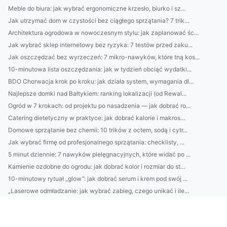
Meble do biura: jak wybrać ergonomiczne krzesło, biurko i sz...
Jak utrzymać dom w czystości bez ciągłego sprzątania? 7 trik...
Architektura ogrodowa w nowoczesnym stylu: jak zaplanować śc...
Jak wybrać sklep internetowy bez ryzyka: 7 testów przed zaku...
Jak oszczędzać bez wyrzeczeń: 7 mikro-nawyków, które tną kos...
10-minutowa lista oszczędzania: jak w tydzień obciąć wydatki...
BDO Chorwacja krok po kroku: jak działa system, wymagania dl...
Najlepsze domki nad Bałtykiem: ranking lokalizacji (od Rewal...
Ogród w 7 krokach: od projektu po nasadzenia — jak dobrać ro...
Catering dietetyczny w praktyce: jak dobrać kalorie i makros...
Domowe sprzątanie bez chemii: 10 trików z octem, sodą i cytr...
Jak wybrać firmę od profesjonalnego sprzątania: checklisty, ...
5 minut dziennie: 7 nawyków pielęgnacyjnych, które widać po ...
Kamienie ozdobne do ogrodu: jak dobrać kolor i rozmiar do st...
10-minutowy rytuał „glow”: jak dobrać serum i krem pod swój ...
„Laserowe odmładzanie: jak wybrać zabieg, czego unikać i ile...
18. EPR Austria dla wyrobów wielomateriałowych: jak liczyć u...
14) Kto musi mieć BDO w firmie wysyłającej odpady za granicę...