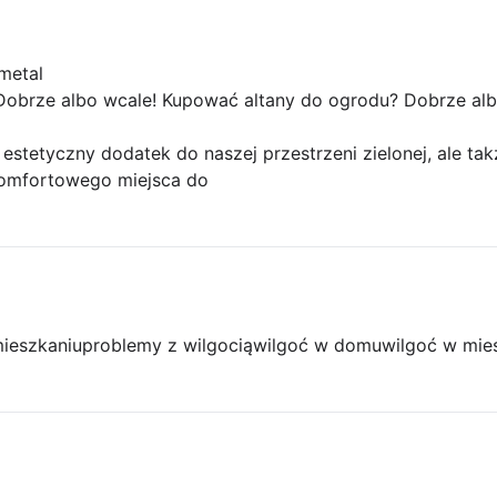
metal
obrze albo wcale! Kupować altany do ogrodu? Dobrze alb
 estetyczny dodatek do naszej przestrzeni zielonej, ale ta
komfortowego miejsca do
mieszkaniu
problemy z wilgocią
wilgoć w domu
wilgoć w mie