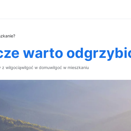
szkanie?
cze warto odgrzybi
 z wilgocią
wilgoć w domu
wilgoć w mieszkaniu