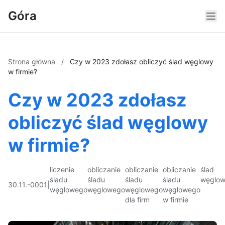
Góra
Strona główna
/
Czy w 2023 zdołasz obliczyć ślad węglowy
w firmie?
Czy w 2023 zdołasz
obliczyć ślad węglowy
w firmie?
liczenie
obliczanie
obliczanie
obliczanie
ślad
śladu
śladu
śladu
śladu
węglo
30.11.-0001
|
węglowego
węglowego
węglowego
węglowego
dla firm
w firmie