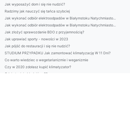
Jak wyposażyć dom i się nie nudzić?
Radzimy jak nauczyć się tańca szybciej
Jak wykonać odbiór elektroodpadów w Białymstoku Natychmiasto...
Jak wykonać odbiór elektroodpadów w Białymstoku Natychmiasto...
Jak złożyć sprawozdanie BDO z przyjemnością?
Jak uprawiać sporty - nowości w 2023
Jak pójść do restauracji i się nie nudzić?
STUDIUM PRZYPADKU Jak zamontować klimatyzację W 11 Dni?
Co warto wiedziec o wegetarianizmie i weganizmie
Czy w 2020 zdołasz kupić klimatyzator?
Gdzie taniej chłodzić co2?
raportować w standardzie vsme? Dokładnie!
Więcej artykułów
Oni Już Wiedzą Jak nauczyć się tańca, Odbierz Dostęp Zanim O...
Czy podlewać może każdy?
To może Cię zainteresować. Jak wybudować domek profesjonalni...
11 Wypowiedzi Ekspertów Na To Jak obliczyć ślad węglowy w fi...