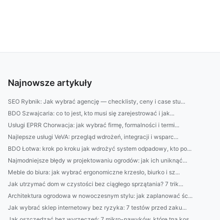
Najnowsze artykuły
SEO Rybnik: Jak wybrać agencję — checklisty, ceny i case stu...
BDO Szwajcaria: co to jest, kto musi się zarejestrować i jak...
Usługi EPRR Chorwacja: jak wybrać firmę, formalności i termi...
Najlepsze usługi VeVA: przegląd wdrożeń, integracji i wsparc...
BDO Łotwa: krok po kroku jak wdrożyć system odpadowy, kto po...
Najmodniejsze błędy w projektowaniu ogrodów: jak ich uniknąć...
Meble do biura: jak wybrać ergonomiczne krzesło, biurko i sz...
Jak utrzymać dom w czystości bez ciągłego sprzątania? 7 trik...
Architektura ogrodowa w nowoczesnym stylu: jak zaplanować śc...
Jak wybrać sklep internetowy bez ryzyka: 7 testów przed zaku...
Jak oszczędzać bez wyrzeczeń: 7 mikro-nawyków, które tną kos...