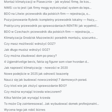
Montaż klimatyzacji w Piasecznie - jak wybrać firmę, ile kos...
NWIS: co to jest i jak firmy mogą wykorzystać system do leps...
BDO na Litwie: przewodnik dla polskich firm — rejestracja, o...
Pozycjonowanie Rybnik: kompletny przewodnik lokalny — frazy,...
Praktyczny przewodnik po sprawozdaniach RENTRI: jak wypełnić...
BDO w Czechach: przewodnik dla polskich firm — rejestracja, ...
Klimatyzacja Grodzisk Mazowiecki: poradnik montażu, szacunko...
Czy masz możliwość wdrożyć GOZ?
Jak długo musisz wdrożyć GOZ?
Czy można zbudować dom po pracy?
4 Ugjendrivelige bevis, fakta og figurer som viser hvordan d...
Jak naprawić klimatyzację - nowości w 2020
Nowe podejście w 2025 jak odnowić boazerię
Naucz się jak budować nowocześniej! 7 darmowych porad.
Czy ktoś wie jak złożyć sprawozdanie BDO?
Czy można wynająć krzesła wieczorem?
Kilka faktów jak wynająć krzesła
To może Cię zainteresować. Jak wybudować domek profesjonalni...
Wycena tego jak robić biznes