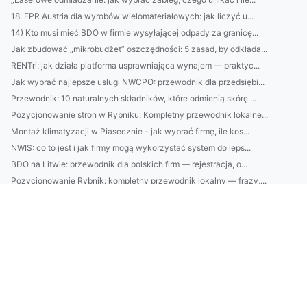
18. EPR Austria dla wyrobów wielomateriałowych: jak liczyć u...
14) Kto musi mieć BDO w firmie wysyłającej odpady za granicę...
Jak zbudować „mikrobudżet” oszczędności: 5 zasad, by odkłada...
RENTri: jak działa platforma usprawniająca wynajem — praktyc...
Jak wybrać najlepsze usługi NWCPO: przewodnik dla przedsiębi...
Przewodnik: 10 naturalnych składników, które odmienią skórę ...
Pozycjonowanie stron w Rybniku: Kompletny przewodnik lokalne...
Montaż klimatyzacji w Piasecznie - jak wybrać firmę, ile kos...
NWIS: co to jest i jak firmy mogą wykorzystać system do leps...
BDO na Litwie: przewodnik dla polskich firm — rejestracja, o...
Pozycjonowanie Rybnik: kompletny przewodnik lokalny — frazy,...
Praktyczny przewodnik po sprawozdaniach RENTRI: jak wypełnić...
BDO w Czechach: przewodnik dla polskich firm — rejestracja, ...
Klimatyzacja Grodzisk Mazowiecki: poradnik montażu, szacunko...
Czy masz możliwość wdrożyć GOZ?
Jak długo musisz wdrożyć GOZ?
Czy można zbudować dom po pracy?
4 Ugjendrivelige bevis, fakta og figurer som viser hvordan d...