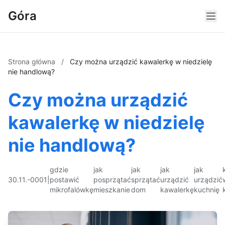
Góra
Strona główna
/
Czy można urządzić kawalerkę w niedzielę
nie handlową?
Czy można urządzić
kawalerkę w niedzielę
nie handlową?
gdzie
jak
jak
jak
jak
30.11.-0001
|
postawić
posprzątać
sprzątać
urządzić
urządzić
mikrofalówkę
mieszkanie
dom
kawalerkę
kuchnię