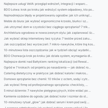
Najlepsze usługi VeVA: przegląd wdrożeń, integracji i wsparc...
BDO Łotwa: krok po kroku jak wdrożyć system odpadowy, kto po...
Najmodniejsze błędy w projektowaniu ogrodów: jak ich uniknąć...
Meble do biura: jak wybrać ergonomiczne krzesło, biurko i sz...
Jak utrzymać dom w czystości bez ciągłego sprzątania? 7 trik...
Architektura ogrodowa w nowoczesnym stylu: jak zaplanować śc...
Jak wybrać sklep internetowy bez ryzyka: 7 testów przed zaku...
Jak oszczędzać bez wyrzeczeń: 7 mikro-nawyków, które tną kos...
10-minutowa lista oszczędzania: jak w tydzień obciąć wydatki...
BDO Chorwacja krok po kroku: jak działa system, wymagania dl...
Najlepsze domki nad Bałtykiem: ranking lokalizacji (od Rewal...
Ogród w 7 krokach: od projektu po nasadzenia — jak dobrać ro...
Catering dietetyczny w praktyce: jak dobrać kalorie i makros...
Domowe sprzątanie bez chemii: 10 trików z octem, sodą i cytr...
Jak wybrać firmę od profesjonalnego sprzątania: checklisty, ...
5 minut dziennie: 7 nawyków pielęgnacyjnych, które widać po ...
Kamienie ozdobne do ogrodu: jak dobrać kolor i rozmiar do st...
10-minutowy rytuał „glow”: jak dobrać serum i krem pod swój ...
„Laserowe odmładzanie: jak wybrać zabieg, czego unikać i ile...