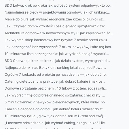
BDO Łotwa: krok po kroku jak wdrożyć system odpadowy, kto po...
Najmodniejsze błędy w projektowaniu ogrodów: jak ich uniknąć...
Meble do biura: jak wybrać ergonomiczne krzesło, biurko i sz...
Jak utrzymać dom w czystości bez ciągłego sprzątania? 7 trik...
Architektura ogrodowa w nowoczesnym stylu: jak zaplanować śc...
Jak wybrać sklep internetowy bez ryzyka: 7 testów przed zaku...
Jak oszczędzać bez wyrzeczeń: 7 mikro-nawyków, które tną kos...
10-minutowa lista oszczędzania: jak w tydzień obciąć wydatki...
BDO Chorwacja krok po kroku: jak działa system, wymagania dl...
Najlepsze domki nad Bałtykiem: ranking lokalizacji (od Rewal...
Ogród w 7 krokach: od projektu po nasadzenia — jak dobrać ro...
Catering dietetyczny w praktyce: jak dobrać kalorie i makros...
Domowe sprzątanie bez chemii: 10 trików z octem, sodą i cytr...
Jak wybrać firmę od profesjonalnego sprzątania: checklisty, ...
5 minut dziennie: 7 nawyków pielęgnacyjnych, które widać po ...
Kamienie ozdobne do ogrodu: jak dobrać kolor i rozmiar do st...
10-minutowy rytuał „glow”: jak dobrać serum i krem pod swój ...
„Laserowe odmładzanie: jak wybrać zabieg, czego unikać i ile...