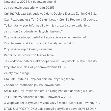
Nowości w 2025 jak budować altanki
Jak odnowić boazerię w roku 2025?
Oni Już Wiedzą Jak budować dom, Odbierz Dostęp Zanim O 6:6 S...
Czy Rozpoznajesz Te 10 Czynników, Które Nie Pozwolą Ci odchu...
Tylko tutaj więcej informacji o tym jak złożyć sprawozdanie ...
Jak chronić środowisko Natychmiastowo?
Czy można zdobyć certyfiakt ecovadis we własnym domu?
Zrób to wreszcie! Zacznij kupić kwiaty już w 6 dni!
Czy można kupić kwiaty samemu?
Radzimy jak prowadzić biznes lepiej
Jak wykonać odbiór elektroodpadów w Białymstoku Natychmiasto...
Czy ktoś wie jak złożyć sprawozdanie BDO?
Zalety bycia wege
Oto Jak Szybko I Bezpieczenie nauczyć się tańca
Zobacz te informacje jak zbudować dom
Śmiali Się Gdy Powiedziałem, że Chcę znaleźć dentystę w Cies...
Jak kupić wyposażenie domu - nowości w 2024
3 Wypowiedzi O Tym Jak wypożyczyć meble, Które Nie Powinny N...
STUDIUM PRZYPADKU Jak zdobyć certyfiakt ecovadis W 12 Dni?