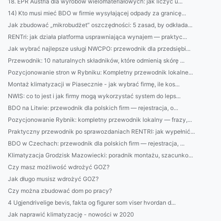
18. EPR Austria dla wyrobów wielomateriałowych: jak liczyć u...
14) Kto musi mieć BDO w firmie wysyłającej odpady za granicę...
Jak zbudować „mikrobudżet” oszczędności: 5 zasad, by odkłada...
RENTri: jak działa platforma usprawniająca wynajem — praktyc...
Jak wybrać najlepsze usługi NWCPO: przewodnik dla przedsiębi...
Przewodnik: 10 naturalnych składników, które odmienią skórę ...
Pozycjonowanie stron w Rybniku: Kompletny przewodnik lokalne...
Montaż klimatyzacji w Piasecznie - jak wybrać firmę, ile kos...
NWIS: co to jest i jak firmy mogą wykorzystać system do leps...
BDO na Litwie: przewodnik dla polskich firm — rejestracja, o...
Pozycjonowanie Rybnik: kompletny przewodnik lokalny — frazy,...
Praktyczny przewodnik po sprawozdaniach RENTRI: jak wypełnić...
BDO w Czechach: przewodnik dla polskich firm — rejestracja, ...
Klimatyzacja Grodzisk Mazowiecki: poradnik montażu, szacunko...
Czy masz możliwość wdrożyć GOZ?
Jak długo musisz wdrożyć GOZ?
Czy można zbudować dom po pracy?
4 Ugjendrivelige bevis, fakta og figurer som viser hvordan d...
Jak naprawić klimatyzację - nowości w 2020