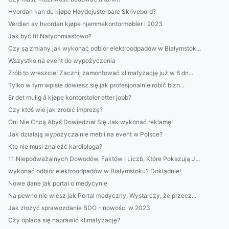
Hvordan kan du kjøpe Høydejusterbare Skrivebord?
Verdien av hvordan kjøpe hjemmekontormøbler i 2023
Jak być fit Natychmiastowo?
Czy są zmiany jak wykonać odbiór elektroodpadów w Białymstok...
Wszystko na event do wypożyczenia
Zrób to wreszcie! Zacznij zamontować klimatyzację już w 6 dn...
Tylko w tym wpisie dowiesz się jak profesjonalnie robić bizn...
Er det mulig å kjøpe kontorstoler etter jobb?
Czy ktoś wie jak zrobić imprezę?
Oni Nie Chcą Abyś Dowiedział Się Jak wykonać reklamę!
Jak działają wypożyczalnie mebli na event w Polsce?
Kto nie musi znaleźć kardiologa?
11 Niepodważalnych Dowodów, Faktów I Liczb, Które Pokazują J...
wykonać odbiór elektroodpadów w Białymstoku? Dokładnie!
Nowe dane jak portal o medycynie
Na pewno nie wiesz jak Portal medyczny. Wystarczy, że przecz...
Jak złożyć sprawozdanie BDO - nowości w 2023
Czy opłaca się naprawić klimatyzację?