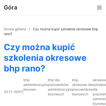
Góra
Strona główna
/
Czy można kupić szkolenia okresowe bhp
rano?
Czy można kupić
szkolenia okresowe
bhp rano?
bhp
bhp dla
bhp
okresow
administracyjno
pracowników
okresowe dla
szkoleni
biurowe
administracyjno
pracowników
dla
30.11.-0001
|
biurowych
biurowych
pracown
administ
biurowy