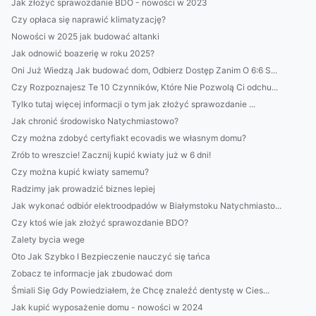
Jak złożyć sprawozdanie BDO - nowości w 2023
Czy opłaca się naprawić klimatyzację?
Nowości w 2025 jak budować altanki
Jak odnowić boazerię w roku 2025?
Oni Już Wiedzą Jak budować dom, Odbierz Dostęp Zanim O 6:6 S...
Czy Rozpoznajesz Te 10 Czynników, Które Nie Pozwolą Ci odchu...
Tylko tutaj więcej informacji o tym jak złożyć sprawozdanie ...
Jak chronić środowisko Natychmiastowo?
Czy można zdobyć certyfiakt ecovadis we własnym domu?
Zrób to wreszcie! Zacznij kupić kwiaty już w 6 dni!
Czy można kupić kwiaty samemu?
Radzimy jak prowadzić biznes lepiej
Jak wykonać odbiór elektroodpadów w Białymstoku Natychmiasto...
Czy ktoś wie jak złożyć sprawozdanie BDO?
Zalety bycia wege
Oto Jak Szybko I Bezpieczenie nauczyć się tańca
Zobacz te informacje jak zbudować dom
Śmiali Się Gdy Powiedziałem, że Chcę znaleźć dentystę w Cies...
Jak kupić wyposażenie domu - nowości w 2024