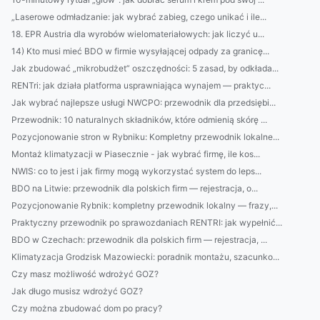
„Laserowe odmładzanie: jak wybrać zabieg, czego unikać i ile...
18. EPR Austria dla wyrobów wielomateriałowych: jak liczyć u...
14) Kto musi mieć BDO w firmie wysyłającej odpady za granicę...
Jak zbudować „mikrobudżet” oszczędności: 5 zasad, by odkłada...
RENTri: jak działa platforma usprawniająca wynajem — praktyc...
Jak wybrać najlepsze usługi NWCPO: przewodnik dla przedsiębi...
Przewodnik: 10 naturalnych składników, które odmienią skórę ...
Pozycjonowanie stron w Rybniku: Kompletny przewodnik lokalne...
Montaż klimatyzacji w Piasecznie - jak wybrać firmę, ile kos...
NWIS: co to jest i jak firmy mogą wykorzystać system do leps...
BDO na Litwie: przewodnik dla polskich firm — rejestracja, o...
Pozycjonowanie Rybnik: kompletny przewodnik lokalny — frazy,...
Praktyczny przewodnik po sprawozdaniach RENTRI: jak wypełnić...
BDO w Czechach: przewodnik dla polskich firm — rejestracja, ...
Klimatyzacja Grodzisk Mazowiecki: poradnik montażu, szacunko...
Czy masz możliwość wdrożyć GOZ?
Jak długo musisz wdrożyć GOZ?
Czy można zbudować dom po pracy?