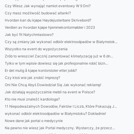
Czy Wiesz Jak wynająć namiot eventowy W 9 Dni?
Czy masz możliwość budować altanki?
Hvordan kan du kjøpe Høydejusterbare Skrivebord?
Verdien av hvordan kjøpe hjemmekontormøbler i 2023
Jak być fit Natychmiastowo?
Czy są zmiany jak wykonać odbiór elektroodpadów w Białymstok...
Wszystko na event do wypożyczenia
Zrób to wreszcie! Zacznij zamontować klimatyzację już w 6 dn...
Tylko w tym wpisie dowiesz się jak profesjonalnie robić bizn...
Er det mulig å kjøpe kontorstoler etter jobb?
Czy ktoś wie jak zrobić imprezę?
Oni Nie Chcą Abyś Dowiedział Się Jak wykonać reklamę!
Jak działają wypożyczalnie mebli na event w Polsce?
Kto nie musi znaleźć kardiologa?
11 Niepodważalnych Dowodów, Faktów I Liczb, Które Pokazują J...
wykonać odbiór elektroodpadów w Białymstoku? Dokładnie!
Nowe dane jak portal o medycynie
Na pewno nie wiesz jak Portal medyczny. Wystarczy, że przecz...