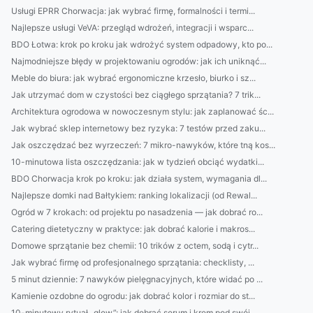
Usługi EPRR Chorwacja: jak wybrać firmę, formalności i termi...
Najlepsze usługi VeVA: przegląd wdrożeń, integracji i wsparc...
BDO Łotwa: krok po kroku jak wdrożyć system odpadowy, kto po...
Najmodniejsze błędy w projektowaniu ogrodów: jak ich uniknąć...
Meble do biura: jak wybrać ergonomiczne krzesło, biurko i sz...
Jak utrzymać dom w czystości bez ciągłego sprzątania? 7 trik...
Architektura ogrodowa w nowoczesnym stylu: jak zaplanować śc...
Jak wybrać sklep internetowy bez ryzyka: 7 testów przed zaku...
Jak oszczędzać bez wyrzeczeń: 7 mikro-nawyków, które tną kos...
10-minutowa lista oszczędzania: jak w tydzień obciąć wydatki...
BDO Chorwacja krok po kroku: jak działa system, wymagania dl...
Najlepsze domki nad Bałtykiem: ranking lokalizacji (od Rewal...
Ogród w 7 krokach: od projektu po nasadzenia — jak dobrać ro...
Catering dietetyczny w praktyce: jak dobrać kalorie i makros...
Domowe sprzątanie bez chemii: 10 trików z octem, sodą i cytr...
Jak wybrać firmę od profesjonalnego sprzątania: checklisty, ...
5 minut dziennie: 7 nawyków pielęgnacyjnych, które widać po ...
Kamienie ozdobne do ogrodu: jak dobrać kolor i rozmiar do st...
10-minutowy rytuał „glow”: jak dobrać serum i krem pod swój ...