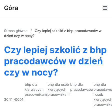
Góra
Strona główna
/
Czy lepiej szkolić z bhp pracodawców w
dzień czy w nocy?
Czy lepiej szkolić z bhp
pracodawców w dzień
czy w nocy?
bhp dla
bhp dla osób
bhp dla
bhp dla
kierujących
kierujących
pracodawców
pracodaw
pracownikami
pracownikami
i osób
30.11.-0001
|
kierującyc
pracownik