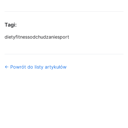
Tagi:
diety
fitness
odchudzanie
sport
← Powrót do listy artykułów