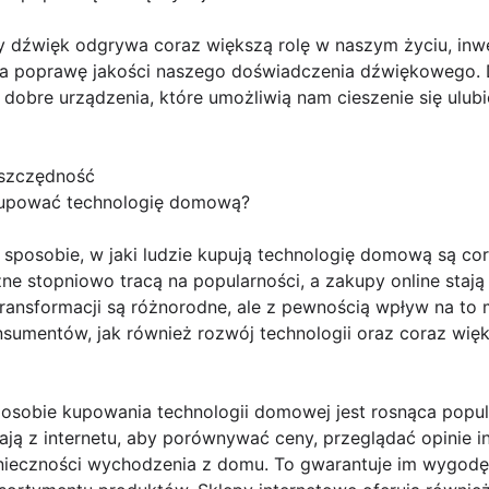
dy dźwięk odgrywa coraz większą rolę w naszym życiu, inw
 poprawę jakości naszego doświadczenia dźwiękowego. 
 dobre urządzenia, które umożliwią nam cieszenie się ulub
oszczędność
kupować technologię domową?
posobie, w jaki ludzie kupują technologię domową są cor
ne stopniowo tracą na popularności, a zakupy online stają 
ansformacji są różnorodne, ale z pewnością wpływ na to m
nsumentów, jak również rozwój technologii oraz coraz więk
posobie kupowania technologii domowej jest rosnąca popu
stają z internetu, aby porównywać ceny, przeglądać opinie 
eczności wychodzenia z domu. To gwarantuje im wygodę 