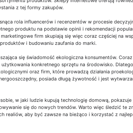
ortymentu produktów. Sklepy internetowe oferują również 
tania z tej formy zakupów.
rosnąca rola influencerów i recenzentów w procesie decyzy
etnego produktu na podstawie opinii i rekomendacji popul
 marketingowe firm skupiają się więc coraz częściej na wsp
produktów i budowaniu zaufania do marki.
ększająca się świadomość ekologiczna konsumentów. Cora
u i użytkowania konkretnego sprzętu na środowisko. Dlateg
ologicznymi oraz firm, które prowadzą działania proekologi
 energooszczędny, posiada długą żywotność i jest wytwarz
sobie, w jaki ludzie kupują technologię domową, pokazuje 
osowywanie się do nowych trendów. Warto więc śledzić te 
h realiów, aby być zawsze na bieżąco i korzystać z najle