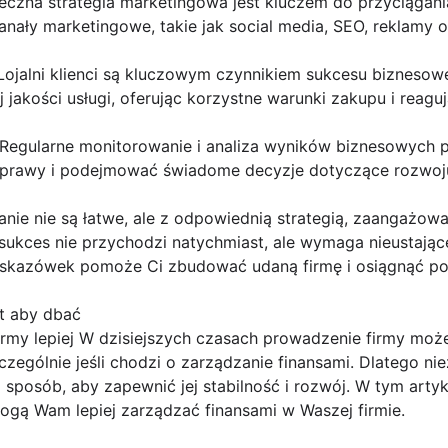
teczna strategia marketingowa jest kluczem do przyciągani
nały marketingowe, takie jak social media, SEO, reklamy on
: Lojalni klienci są kluczowym czynnikiem sukcesu biznesow
 jakości usługi, oferując korzystne warunki zakupu i reaguj
ki: Regularne monitorowanie i analiza wyników biznesowych 
oprawy i podejmować świadome decyzje dotyczące rozwoju
anie nie są łatwe, ale z odpowiednią strategią, zaangażow
 sukces nie przychodzi natychmiast, ale wymaga nieustające
kazówek pomoże Ci zbudować udaną firmę i osiągnąć po
st aby dbać
firmy lepiej W dzisiejszych czasach prowadzenie firmy mo
ególnie jeśli chodzi o zarządzanie finansami. Dlatego nie
 sposób, aby zapewnić jej stabilność i rozwój. W tym arty
ogą Wam lepiej zarządzać finansami w Waszej firmie.