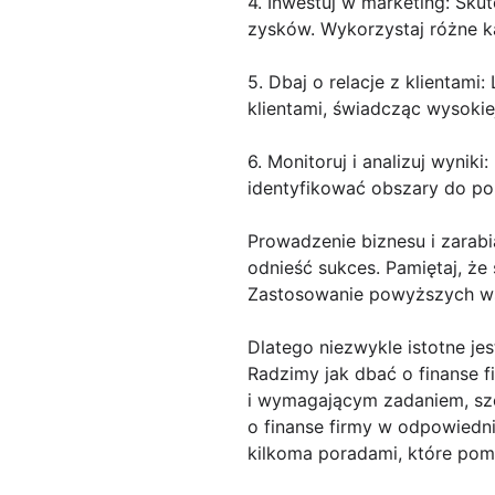
4. Inwestuj w marketing: Sku
zysków. Wykorzystaj różne ka
5. Dbaj o relacje z klientami
klientami, świadcząc wysokiej
6. Monitoruj i analizuj wyni
identyfikować obszary do p
Prowadzenie biznesu i zarabi
odnieść sukces. Pamiętaj, że
Zastosowanie powyższych ws
Dlatego niezwykle istotne je
Radzimy jak dbać o finanse 
i wymagającym zadaniem, szcz
o finanse firmy w odpowiedni
kilkoma poradami, które pom