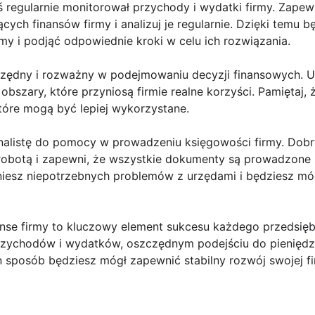
ś regularnie monitorował przychody i wydatki firmy. Zapew
cych finansów firmy i analizuj je regularnie. Dzięki temu 
y i podjąć odpowiednie kroki w celu ich rozwiązania.
szczędny i rozważny w podejmowaniu decyzji finansowych. 
e obszary, które przyniosą firmie realne korzyści. Pamięta
które mogą być lepiej wykorzystane.
sjonalistę do pomocy w prowadzeniu księgowości firmy. Do
obotą i zapewni, że wszystkie dokumenty są prowadzone
niesz niepotrzebnych problemów z urzędami i będziesz móg
nse firmy to kluczowy element sukcesu każdego przedsięb
rzychodów i wydatków, oszczędnym podejściu do pieniędz
en sposób będziesz mógł zapewnić stabilny rozwój swojej fi