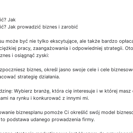
ić? Jak
ić? Jak prowadzić biznes i zarobić
u może być nie tylko ekscytujące, ale także bardzo opłac
ciężkiej pracy, zaangażowania i odpowiedniej strategii. Ot
nes i osiągnąć zyski:
rozpoczniesz biznes, określ jasno swoje cele i cele biznes
cować strategię działania.
inę: Wybierz branżę, która cię interesuje i w której masz 
mi na rynku i konkurować z innymi mi.
cowanie biznesplanu pomoże Ci określić swój model biznes
t to podstawa udanego prowadzenia firmy.