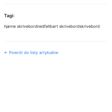
Tagi:
hjørne skrivebord
nedfellbart skrivebord
skrivebord
← Powrót do listy artykułów