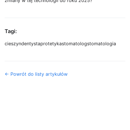
zmiany w tej technologii do roku 2025?
Tagi:
cieszyn
dentysta
protetyka
stomatolog
stomatologia
← Powrót do listy artykułów